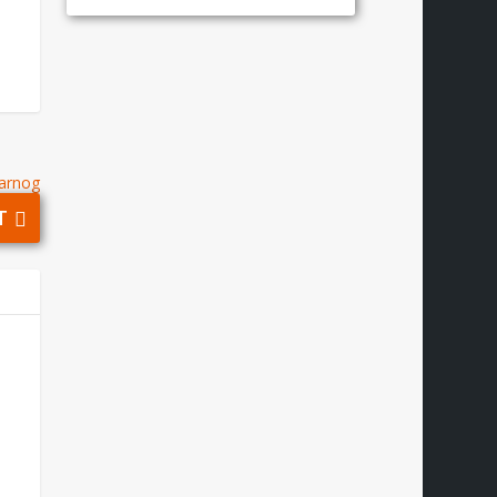
Warnog
T