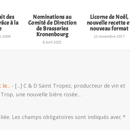
ait des
Nominations au
Licorne de Noël,
âce à la
Comité de Direction
nouvelle recette e
e
de Brasseries
nouveau format
Kronenbourg
e 2009
22 novembre 2017
8 avril 2025
le...
- [...] C & D Saint Tropez, producteur de vin et
 Trop, une nouvelle bière rosée…
liée.
Les champs obligatoires sont indiqués avec
*