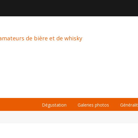

À PROPOS
LA BIÈRE
LE WHISKY
Dégustation
Galeries photos
Générali