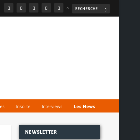
~

AGENDA
LES VIDÉOS
LES LIENS
tés
Insolite
Interviews
Les News
NEWSLETTER