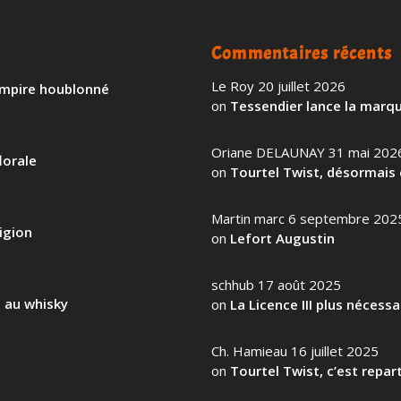
Commentaires récents
Le Roy
20 juillet 2026
 empire houblonné
on
Tessendier lance la marqu
Oriane DELAUNAY
31 mai 202
lorale
on
Tourtel Twist, désormais 
Martin marc
6 septembre 202
igion
on
Lefort Augustin
schhub
17 août 2025
l au whisky
on
La Licence III plus nécess
Ch. Hamieau
16 juillet 2025
on
Tourtel Twist, c’est repart