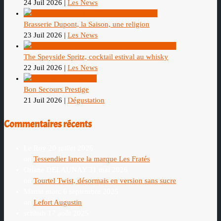
24 Juil 2026
|
Les News
Brasserie Dupont, la Saison, une religion
23 Juil 2026
|
Les News
The Speyside Spritz, cocktail estival au whisky
22 Juil 2026
|
Les News
Bon Secours Prestige
21 Juil 2026
|
Dégustation
Commentaires récents
Le Roy
20 juillet 2026
on
Tessendier lance la marque Les Fratés
Oriane DELAUNAY
31 mai 2026
on
Tourtel Twist, désormais en version sans sucre
Martin marc
6 septembre 2025
on
Lefort Augustin
schhub
17 août 2025