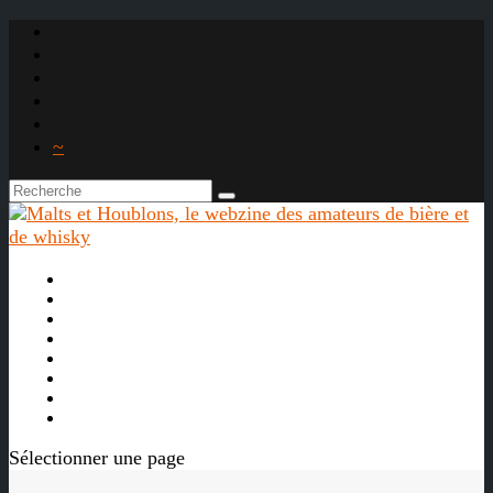
~

À propos
La bière
Le whisky
Agenda
Les vidéos
Les Liens

Sélectionner une page