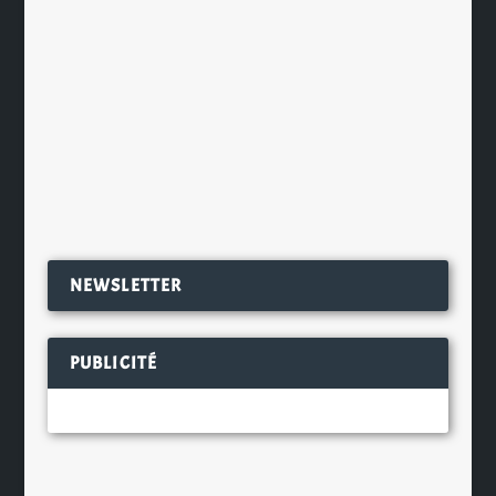
le nombre de shillings de taxe
applicable selon la tradition
écossaise. Il s’agit d’une Ale écossaise
ambrée...
EN SAVOIR PLUS
NEWSLETTER
PUBLICITÉ