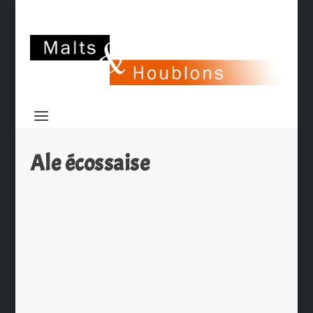
Ale écossaise
Caledonian 80/-
par
Ch. Hamieau
|
Juin 20, 2009
|
Dégustation
|
0
|
Cette bière est un produit de
Caledonian Brewery en Ecosse. Pour
la petite histoire, le « 80/- » signifie