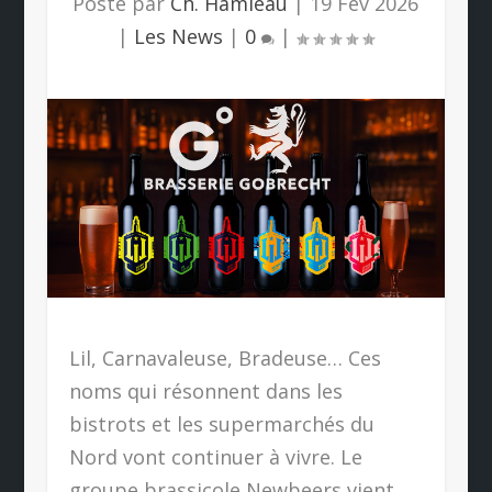
Posté par
Ch. Hamieau
|
19 Fév 2026
|
Les News
|
0
|
Lil, Carnavaleuse, Bradeuse… Ces
noms qui résonnent dans les
bistrots et les supermarchés du
Nord vont continuer à vivre. Le
groupe brassicole Newbeers vient