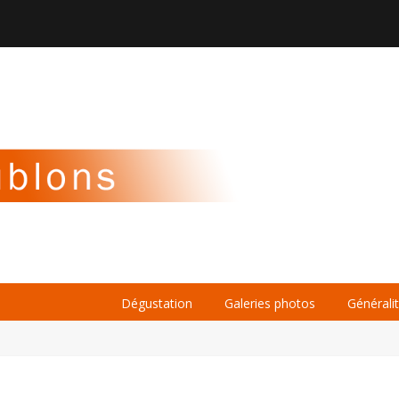

À PROPOS
LA BIÈRE
LE WHISKY
Dégustation
Galeries photos
Générali