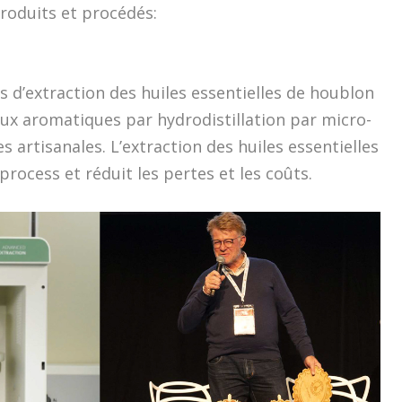
oduits et procédés:
us d’extraction des huiles essentielles de houblon
aux aromatiques par hydrodistillation par micro-
 artisanales. L’extraction des huiles essentielles
process et réduit les pertes et les coûts.