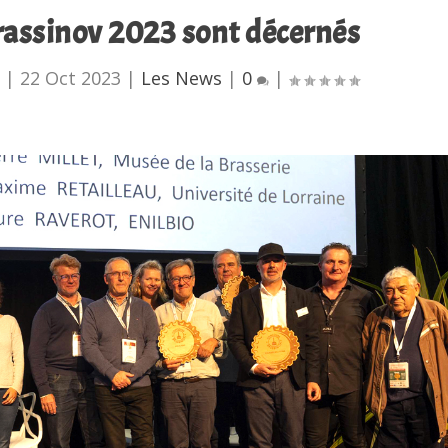
rassinov 2023 sont décernés
u
|
22 Oct 2023
|
Les News
|
0
|