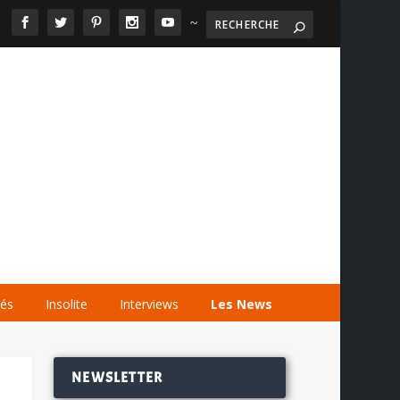
~

AGENDA
LES VIDÉOS
LES LIENS
tés
Insolite
Interviews
Les News
NEWSLETTER