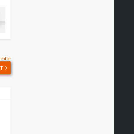
onible
T