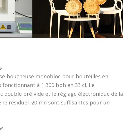
s
use-boucheuse monobloc pour bouteilles en
 fonctionnant à 1 300 bph en 33 cl. Le
 double pré-vide et le réglage électronique de la
ène résiduel. 20 mn sont suffisantes pour un