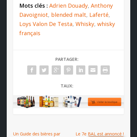
Mots clés :
Adrien Douady
,
Anthony
Davoigniot
,
blended malt
,
Laferté
,
Loys Valon De Testa
,
Whisky
,
whisky
français
PARTAGER:
TAUX:
Un Guide des bières par
Le 7e BAL est annoncé !