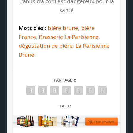
L’abus d’alcool est dangereux pour la
santé
Mots clés :
bière brune
,
bière
France
,
Brasserie La Parisienne
,
dégustation de bière
,
La Parisienne
Brune
PARTAGER:
TAUX: