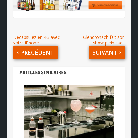
Décapsulez en 4G avec
Glendronach fait son
votre iPhone
show plein sud !
PRÉCÉDENT
SUIVANT
ARTICLES SIMILAIRES