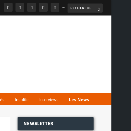
~

AGENDA
LES VIDÉOS
LES LIENS
tés
Insolite
Interviews
Les News
NEWSLETTER