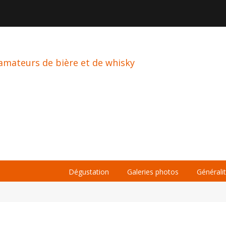

À PROPOS
LA BIÈRE
LE WHISKY
Dégustation
Galeries photos
Générali