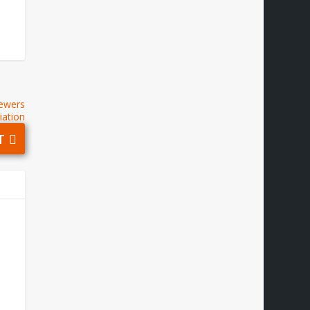
rewers
iation
T