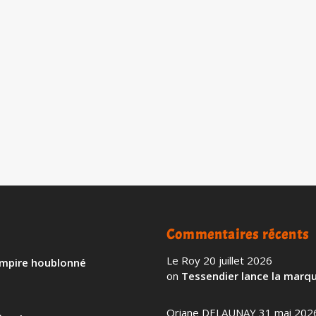
bernai (67) par les Brasseries Kronenbourg. Il s’agit
EN SAVOIR PLU
Commentaires récents
Le Roy
20 juillet 2026
 empire houblonné
on
Tessendier lance la marqu
Oriane DELAUNAY
31 mai 202