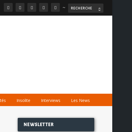
~

AGENDA
LES VIDÉOS
LES LIENS
ités
Insolite
Interviews
Les News
NEWSLETTER