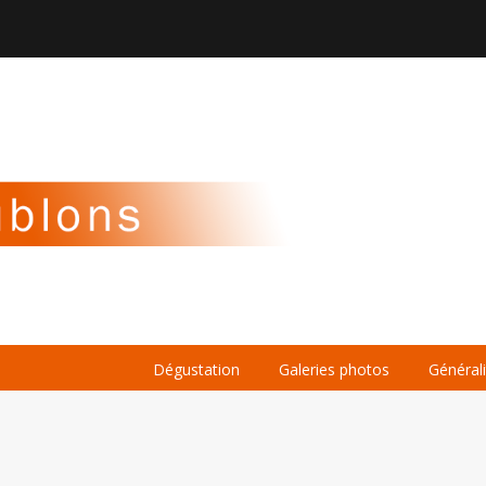

À PROPOS
LA BIÈRE
LE WHISKY
Dégustation
Galeries photos
Général