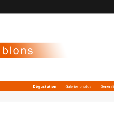

À PROPOS
LA BIÈRE
LE WHISKY
Dégustation
Galeries photos
Général