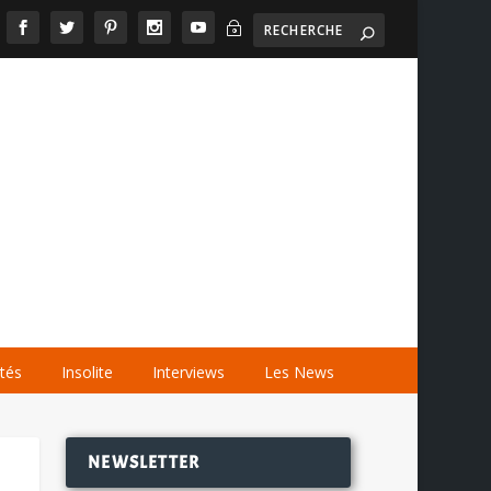
~

AGENDA
LES VIDÉOS
LES LIENS
ités
Insolite
Interviews
Les News
NEWSLETTER