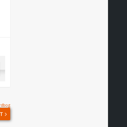
rdbog
T