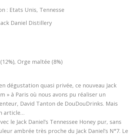
on : Etats Unis, Tennesse
 Jack Daniel Distillery
e (12%), Orge maltée (8%)
, en dégustation quasi privée, ce nouveau Jack
m » à Paris où nous avons pu réaliser un
nventeur, David Tanton de DouDouDrinks. Mais
n article…
avec le Jack Daniel’s Tennessee Honey pur, sans
ouleur ambrée très proche du Jack Daniel’s N°7. Le