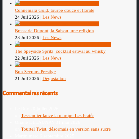
Connemara Gold, tourbe douce et florale
24 Juil 2026
|
Les News
Brasserie Dupont, la Saison, une religion
23 Juil 2026
|
Les News
The Speyside Spritz, cocktail estival au whisky
22 Juil 2026
|
Les News
Bon Secours Prestige
21 Juil 2026
|
Dégustation
Commentaires récents
Le Roy
20 juillet 2026
on
Tessendier lance la marque Les Fratés
Oriane DELAUNAY
31 mai 2026
on
Tourtel Twist, désormais en version sans sucre
Martin marc
6 septembre 2025