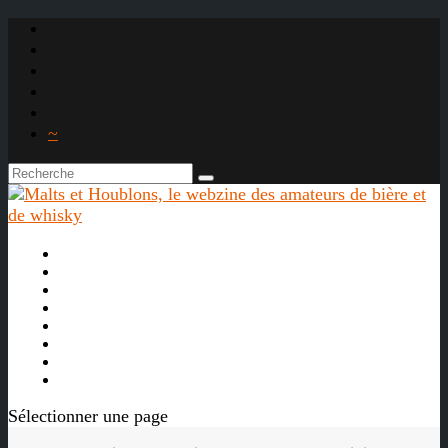
~

À propos
La bière
Le whisky
Agenda
Les vidéos
Les Liens

Sélectionner une page