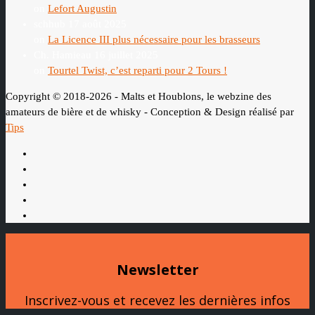
on
Lefort Augustin
schhub
17 août 2025
on
La Licence III plus nécessaire pour les brasseurs
Ch. Hamieau
16 juillet 2025
on
Tourtel Twist, c’est reparti pour 2 Tours !
Copyright © 2018-2026 - Malts et Houblons, le webzine des
amateurs de bière et de whisky - Conception & Design réalisé par
Tips
Newsletter
Inscrivez-vous et recevez les dernières infos