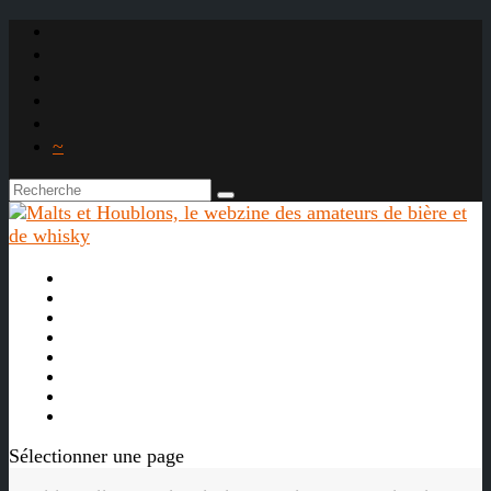
~

À propos
La bière
Le whisky
Agenda
Les vidéos
Les Liens

Sélectionner une page