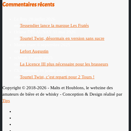
Commentaires récents
Le Roy
20 juillet 2026
on
Tessendier lance la marque Les Fratés
Oriane DELAUNAY
31 mai 2026
on
Tourtel Twist, désormais en version sans sucre
Martin marc
6 septembre 2025
on
Lefort Augustin
schhub
17 août 2025
on
La Licence III plus nécessaire pour les brasseurs
Ch. Hamieau
16 juillet 2025
on
Tourtel Twist, c’est reparti pour 2 Tours !
Copyright © 2018-2026 - Malts et Houblons, le webzine des
amateurs de bière et de whisky - Conception & Design réalisé par
Tips