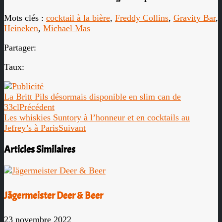
Mots clés :
cocktail à la bière
,
Freddy Collins
,
Gravity Bar
,
Heineken
,
Michael Mas
Partager:
Taux:
La Britt Pils désormais disponible en slim can de
33cl
Précédent
Les whiskies Suntory à l’honneur et en cocktails au
Jefrey’s à Paris
Suivant
Articles Similaires
Jägermeister Deer & Beer
23 novembre 2022