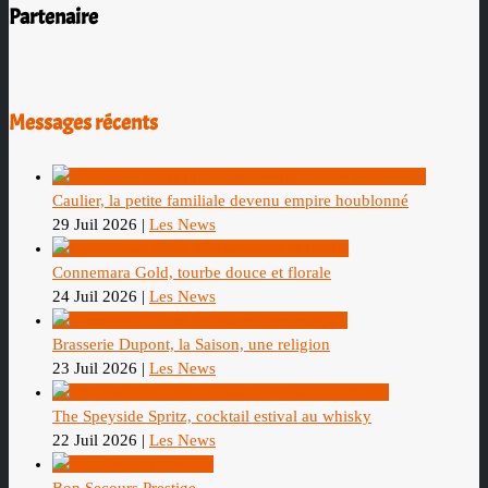
Partenaire
Messages récents
Caulier, la petite familiale devenu empire houblonné
29 Juil 2026
|
Les News
Connemara Gold, tourbe douce et florale
24 Juil 2026
|
Les News
Brasserie Dupont, la Saison, une religion
23 Juil 2026
|
Les News
The Speyside Spritz, cocktail estival au whisky
22 Juil 2026
|
Les News
Bon Secours Prestige