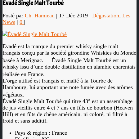
Évadé Single Malt Tourbé
Posté par
Ch. Hamieau
|
17 Déc 2019
|
Dégustation
,
Les
News
|
0
|
Evadé est la marque du premier whisky single malt
français conçu par la société girondine Whiskies du Monde
basée à Merignac. Évadé Single Malt Tourbé est un
whisky issu d’une double distillation en alambic charentais
réalisée en France.
L’orge utilisé est français et malté à la Tourbe de
Hambourg, lui apportant une note fumée avec des arômes
végétaux.
Évadé Single Malt Tourbé qui titre 43° est un assemblage
de jus vieillis entre 4 et 7 ans en fûts de bourbon (Heaven
Hill) et en fûts de chêne américain, ni coloré, ni filtré à
froid et sans additif.
Pays & région : France