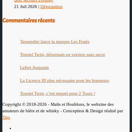
21 Juil 2026
|
Dégustation
Commentaires récents
Le Roy
20 juillet 2026
on
Tessendier lance la marque Les Fratés
Oriane DELAUNAY
31 mai 2026
on
Tourtel Twist, désormais en version sans sucre
Martin marc
6 septembre 2025
on
Lefort Augustin
schhub
17 août 2025
on
La Licence III plus nécessaire pour les brasseurs
Ch. Hamieau
16 juillet 2025
on
Tourtel Twist, c’est reparti pour 2 Tours !
Copyright © 2018-2026 - Malts et Houblons, le webzine des
amateurs de bière et de whisky - Conception & Design réalisé par
Tips