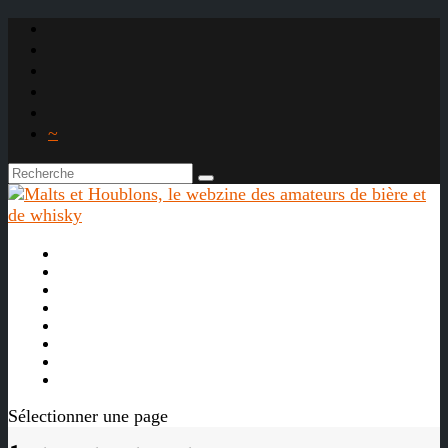
~

À propos
La bière
Le whisky
Agenda
Les vidéos
Les Liens

Sélectionner une page