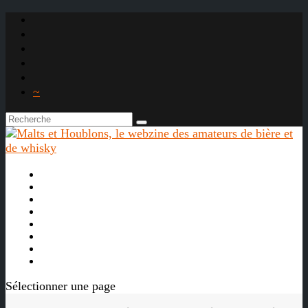
~

À propos
La bière
Le whisky
Agenda
Les vidéos
Les Liens

Sélectionner une page