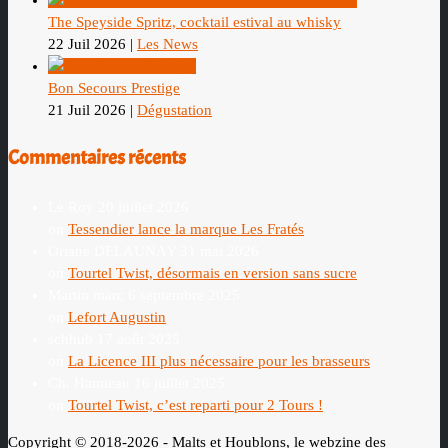
The Speyside Spritz, cocktail estival au whisky
22 Juil 2026
|
Les News
Bon Secours Prestige
21 Juil 2026
|
Dégustation
Commentaires récents
Le Roy
20 juillet 2026
on
Tessendier lance la marque Les Fratés
Oriane DELAUNAY
31 mai 2026
on
Tourtel Twist, désormais en version sans sucre
Martin marc
6 septembre 2025
on
Lefort Augustin
schhub
17 août 2025
on
La Licence III plus nécessaire pour les brasseurs
Ch. Hamieau
16 juillet 2025
on
Tourtel Twist, c’est reparti pour 2 Tours !
Copyright © 2018-2026 - Malts et Houblons, le webzine des