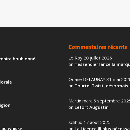
Commentaires récents
Le Roy
20 juillet 2026
 empire houblonné
on
Tessendier lance la marqu
Oriane DELAUNAY
31 mai 202
lorale
on
Tourtel Twist, désormais 
Martin marc
6 septembre 202
igion
on
Lefort Augustin
schhub
17 août 2025
l au whisky
on
La Licence III plus nécess