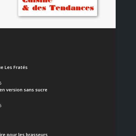
e Les Fratés
6
en version sans sucre
5
aire pour les brasseurs