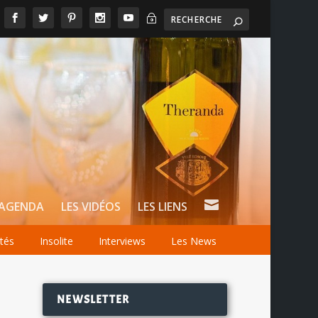
~

AGENDA
LES VIDÉOS
LES LIENS
ités
Insolite
Interviews
Les News
NEWSLETTER