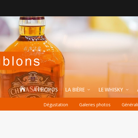

À PROPOS
LA BIÈRE
LE WHISKY
Dégustation
Galeries photos
Général