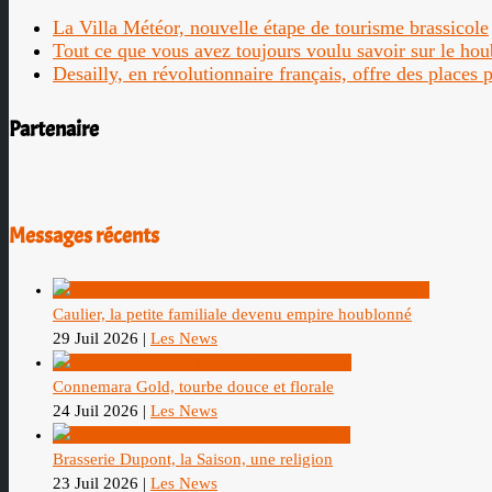
La Villa Météor, nouvelle étape de tourisme brassicole
Tout ce que vous avez toujours voulu savoir sur le ho
Desailly, en révolutionnaire français, offre des places
Partenaire
Messages récents
Caulier, la petite familiale devenu empire houblonné
29 Juil 2026
|
Les News
Connemara Gold, tourbe douce et florale
24 Juil 2026
|
Les News
Brasserie Dupont, la Saison, une religion
23 Juil 2026
|
Les News