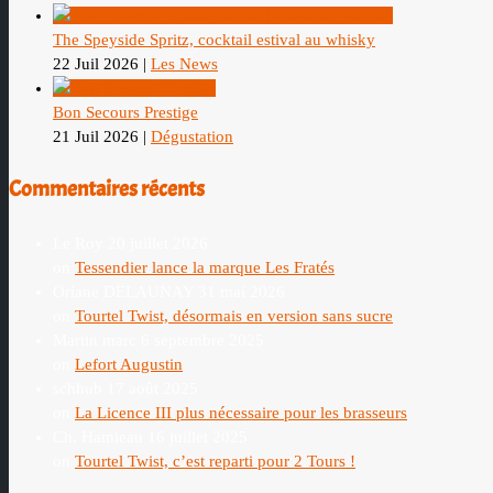
The Speyside Spritz, cocktail estival au whisky
22 Juil 2026
|
Les News
Bon Secours Prestige
21 Juil 2026
|
Dégustation
Commentaires récents
Le Roy
20 juillet 2026
on
Tessendier lance la marque Les Fratés
Oriane DELAUNAY
31 mai 2026
on
Tourtel Twist, désormais en version sans sucre
Martin marc
6 septembre 2025
on
Lefort Augustin
schhub
17 août 2025
on
La Licence III plus nécessaire pour les brasseurs
Ch. Hamieau
16 juillet 2025
on
Tourtel Twist, c’est reparti pour 2 Tours !