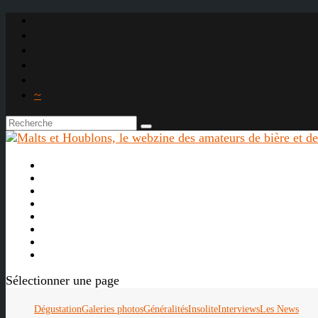
~

À propos
La bière
Le whisky
Agenda
Les vidéos
Les Liens

Sélectionner une page
Dégustation
Galeries photos
Généralités
Insolite
Interviews
Les News