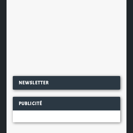
par Bruxelles et pour que la Suisse
puisse toujours bénéficier du
programme d’aide au cinéma MEDIA
(en place depuis 2004 pour
l’ensemble des...
EN SAVOIR PLUS
NEWSLETTER
PUBLICITÉ