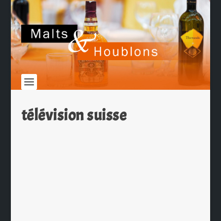
télévision suisse
Grâce à Bruxelles la bière peut faire sa
pub à la télévision Suisse
par
Ch. Hamieau
|
Fév 3, 2010
|
Les News
|
0
|
En raison de la directive européenne
«Télévision sans frontière» imposée