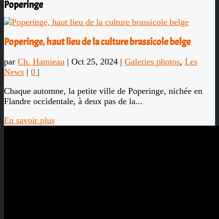
Poperinge
Poperinge, haut lieu de la culture brassicole belge
par
Ch. Hamieau
|
Oct 25, 2024
|
Galeries photos
,
Les
News
|
0
|
Chaque automne, la petite ville de Poperinge, nichée en
Flandre occidentale, à deux pas de la...
En savoir plus