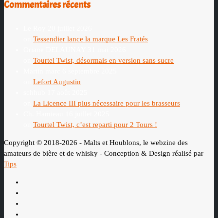
Commentaires récents
Le Roy
20 juillet 2026
on
Tessendier lance la marque Les Fratés
Oriane DELAUNAY
31 mai 2026
on
Tourtel Twist, désormais en version sans sucre
Martin marc
6 septembre 2025
on
Lefort Augustin
schhub
17 août 2025
on
La Licence III plus nécessaire pour les brasseurs
Ch. Hamieau
16 juillet 2025
on
Tourtel Twist, c’est reparti pour 2 Tours !
Copyright © 2018-2026 - Malts et Houblons, le webzine des
amateurs de bière et de whisky - Conception & Design réalisé par
Tips