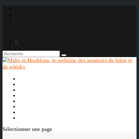
~

À propos
La bière
Le whisky
Agenda
Les vidéos
Les Liens

Sélectionner une page