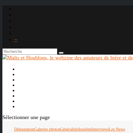
~

À propos
La bière
Le whisky
Agenda
Les vidéos
Les Liens

Sélectionner une page
Dégustation
Galeries photos
Généralités
Insolite
Interviews
Les News