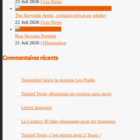
23 Juil 2026
|
Les News
The Speyside Spritz, cocktail estival au whisky
22 Juil 2026
|
Les News
Bon Secours Prestige
21 Juil 2026
|
Dégustation
Commentaires récents
Le Roy
20 juillet 2026
on
Tessendier lance la marque Les Fratés
Oriane DELAUNAY
31 mai 2026
on
Tourtel Twist, désormais en version sans sucre
Martin marc
6 septembre 2025
on
Lefort Augustin
schhub
17 août 2025
on
La Licence III plus nécessaire pour les brasseurs
Ch. Hamieau
16 juillet 2025
on
Tourtel Twist, c’est reparti pour 2 Tours !