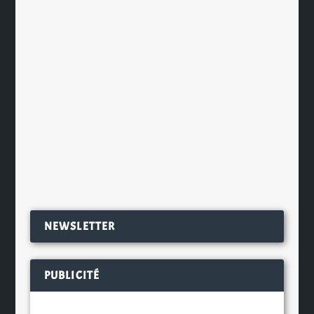
vendre, surtout lorsqu’il s’agit
d’associer des stars au produits.
C’est ce qu’à pensé un distributeur
de whisky d’Atlantic City (USA) en
proposant une édition limitée de
Jack Daniel’s...
EN SAVOIR PLUS
NEWSLETTER
PUBLICITÉ