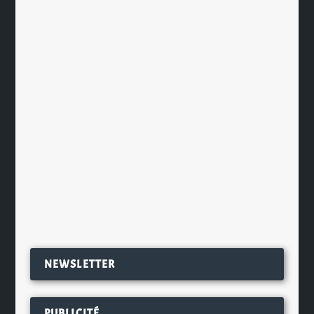
AB InBev lance la Leffe Blanche en
France
par
Ch. Hamieau
|
Mai 5, 2023
|
Les News
|
0
|
Le géant mondial de la bière AB
InBev développe toujours plus son
offre dans l’Hexagone. En effet...
EN SAVOIR PLUS
NEWSLETTER
PUBLICITÉ