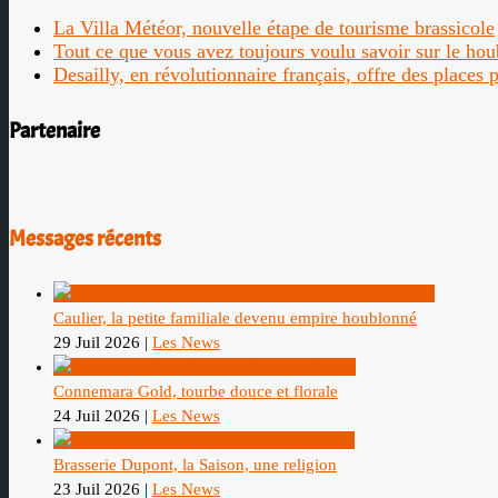
La Villa Météor, nouvelle étape de tourisme brassicole
Tout ce que vous avez toujours voulu savoir sur le ho
Desailly, en révolutionnaire français, offre des places
Partenaire
Messages récents
Caulier, la petite familiale devenu empire houblonné
29 Juil 2026
|
Les News
Connemara Gold, tourbe douce et florale
24 Juil 2026
|
Les News
Brasserie Dupont, la Saison, une religion
23 Juil 2026
|
Les News