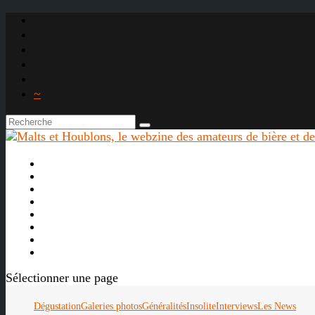
~

À propos
La bière
Le whisky
Agenda
Les vidéos
Les Liens

Sélectionner une page
Dégustation
Galeries photos
Généralités
Insolite
Interviews
Les News