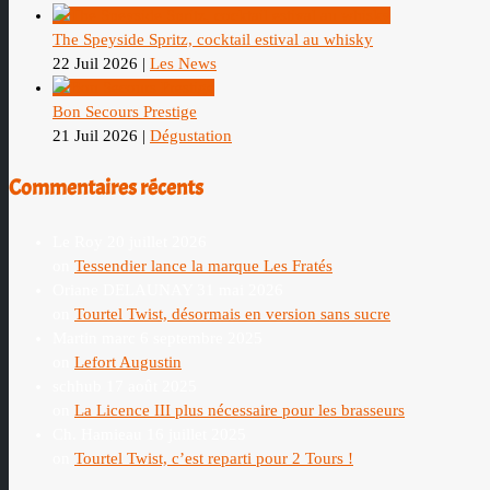
The Speyside Spritz, cocktail estival au whisky
22 Juil 2026
|
Les News
Bon Secours Prestige
21 Juil 2026
|
Dégustation
Commentaires récents
Le Roy
20 juillet 2026
on
Tessendier lance la marque Les Fratés
Oriane DELAUNAY
31 mai 2026
on
Tourtel Twist, désormais en version sans sucre
Martin marc
6 septembre 2025
on
Lefort Augustin
schhub
17 août 2025
on
La Licence III plus nécessaire pour les brasseurs
Ch. Hamieau
16 juillet 2025
on
Tourtel Twist, c’est reparti pour 2 Tours !