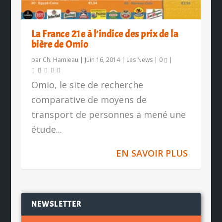
La France 21e à l’indice des prix de la
bière de Omio
par
Ch. Hamieau
|
Juin 16, 2014
|
Les News
|
0
|
Omio, le site de recherche
comparative de moyens de
transport de personnes a mené une
étude...
EN SAVOIR PLUS
NEWSLETTER