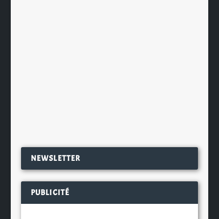
organise son premier Festival de
bières à Gand, au Buurtcentrum
Gentbrugge. L’occasion d’initier les
habitants de Gand et de ses environs
à la culture brassicole belge. Pour
tous les visiteurs...
EN SAVOIR PLUS
NEWSLETTER
PUBLICITÉ