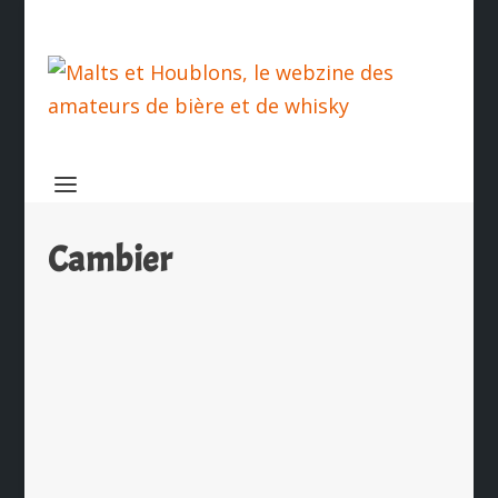
Cambier
Cambier s’agrandit et ouvre un bar à
Lille
par
Ch. Hamieau
|
Oct 19, 2023
|
Les News
|
0
|