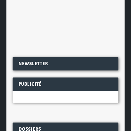
La brasserie artisanale Cambier,
installée à Croix (59) va bientôt
souffler ses 10 bougies et en...
EN SAVOIR PLUS
NEWSLETTER
PUBLICITÉ
DOSSIERS