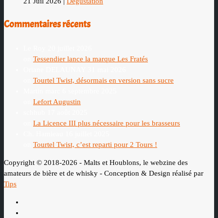
21 Juil 2026
|
Dégustation
Commentaires récents
Le Roy
20 juillet 2026
on
Tessendier lance la marque Les Fratés
Oriane DELAUNAY
31 mai 2026
on
Tourtel Twist, désormais en version sans sucre
Martin marc
6 septembre 2025
on
Lefort Augustin
schhub
17 août 2025
on
La Licence III plus nécessaire pour les brasseurs
Ch. Hamieau
16 juillet 2025
on
Tourtel Twist, c’est reparti pour 2 Tours !
Copyright © 2018-2026 - Malts et Houblons, le webzine des
amateurs de bière et de whisky - Conception & Design réalisé par
Tips