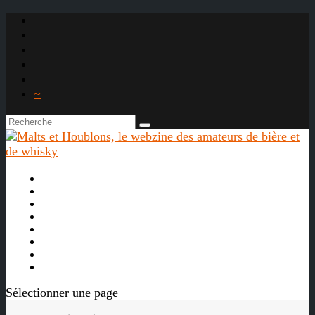
~

À propos
La bière
Le whisky
Agenda
Les vidéos
Les Liens

Sélectionner une page