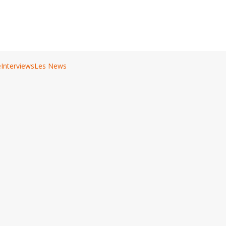
e
Interviews
Les News
ée par la Brasserie le Grimoire à Granby au Québec