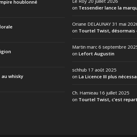
Le Roy
20 juillet 2026
 empire houblonné
on
Tessendier lance la marqu
Oriane DELAUNAY
31 mai 202
lorale
on
Tourtel Twist, désormais 
Martin marc
6 septembre 202
igion
on
Lefort Augustin
schhub
17 août 2025
l au whisky
on
La Licence III plus nécess
Ch. Hamieau
16 juillet 2025
on
Tourtel Twist, c’est repart