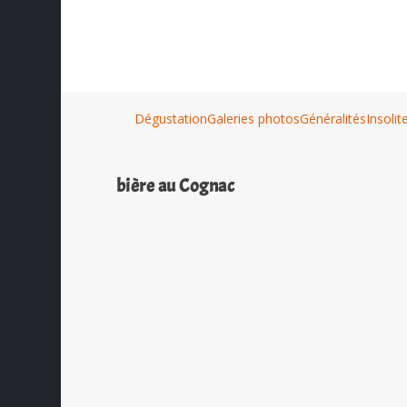
Dégustation
Galeries photos
Généralités
Insolit
bière au Cognac
La Goliath
par
Ch. Hamieau
|
Juil 5, 2012
|
Dégustation
|
0
|
Cette bière est une ambrée, brass
(Canada)....
EN SAVOIR PLUS