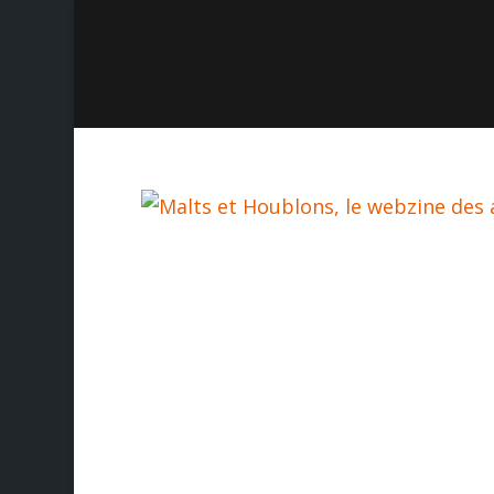

À PROPOS
LA BIÈRE
LE