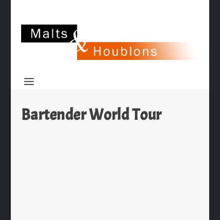
Bartender World Tour
Bartender World Tour, le premier jeu
de formation au métier de barman
par
Ch. Hamieau
|
Mar 14, 2010
|
Insolite
,
Les News
|
0
|
Les étudiants du Master MAPI
(Cannes) étaient présents au Festival