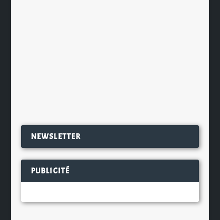
International des Jeux de Cannes
pour présenter leurs nouveaux
prototypes de jeux vidéo, dont un
«serious game», le Bartender World
Tour. Le Bartender World Tour...
EN SAVOIR PLUS
NEWSLETTER
PUBLICITÉ