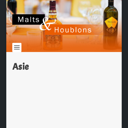
Asie
Mondial de la Bière à Montréal
par
Ch. Hamieau
|
Mai 19, 2009
|
Les News
|
0
|
Le Mondial de la Bière 2009 qui se
tiendra à Montréal du 3 au 7 juin
prochain va mettre l’Asie à l’honneur.