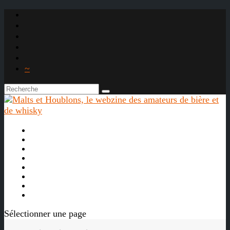
~

À propos
La bière
Le whisky
Agenda
Les vidéos
Les Liens

Sélectionner une page