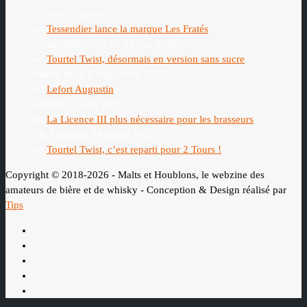
Le Roy
20 juillet 2026
on
Tessendier lance la marque Les Fratés
Oriane DELAUNAY
31 mai 2026
on
Tourtel Twist, désormais en version sans sucre
Martin marc
6 septembre 2025
on
Lefort Augustin
schhub
17 août 2025
on
La Licence III plus nécessaire pour les brasseurs
Ch. Hamieau
16 juillet 2025
on
Tourtel Twist, c’est reparti pour 2 Tours !
Copyright © 2018-2026 - Malts et Houblons, le webzine des
amateurs de bière et de whisky - Conception & Design réalisé par
Tips