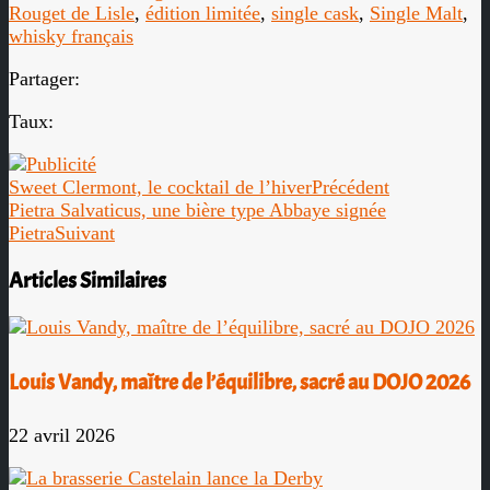
Rouget de Lisle
,
édition limitée
,
single cask
,
Single Malt
,
whisky français
Partager:
Taux:
Sweet Clermont, le cocktail de l’hiver
Précédent
Pietra Salvaticus, une bière type Abbaye signée
Pietra
Suivant
Articles Similaires
Louis Vandy, maître de l’équilibre, sacré au DOJO 2026
22 avril 2026