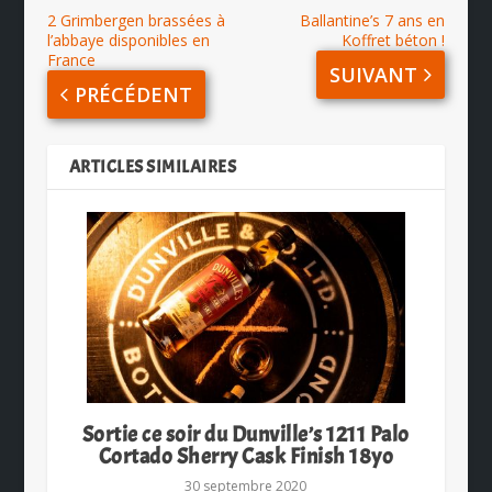
2 Grimbergen brassées à
Ballantine’s 7 ans en
l’abbaye disponibles en
Koffret béton !
France
SUIVANT
PRÉCÉDENT
ARTICLES SIMILAIRES
Sortie ce soir du Dunville’s 1211 Palo
Cortado Sherry Cask Finish 18yo
30 septembre 2020