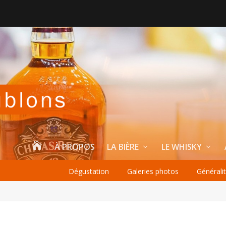

À PROPOS
LA BIÈRE
LE WHISKY
Dégustation
Galeries photos
Générali