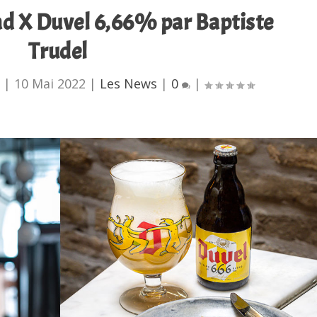
ead X Duvel 6,66% par Baptiste
Trudel
u
|
10 Mai 2022
|
Les News
|
0
|