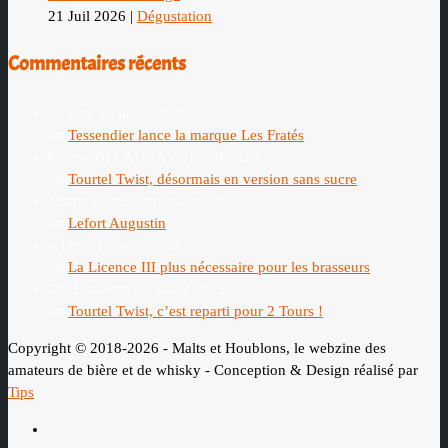
21 Juil 2026
|
Dégustation
Commentaires récents
Le Roy
20 juillet 2026
on
Tessendier lance la marque Les Fratés
Oriane DELAUNAY
31 mai 2026
on
Tourtel Twist, désormais en version sans sucre
Martin marc
6 septembre 2025
on
Lefort Augustin
schhub
17 août 2025
on
La Licence III plus nécessaire pour les brasseurs
Ch. Hamieau
16 juillet 2025
on
Tourtel Twist, c’est reparti pour 2 Tours !
Copyright © 2018-2026 - Malts et Houblons, le webzine des
amateurs de bière et de whisky - Conception & Design réalisé par
Tips