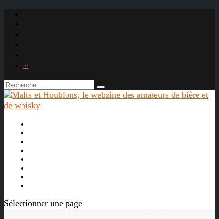
~

À propos
La bière
Le whisky
Agenda
Les vidéos
Les Liens

Sélectionner une page