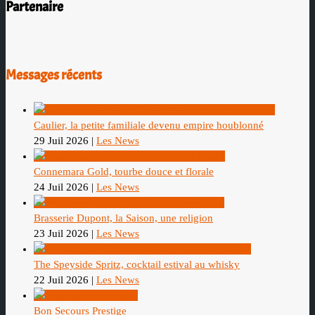
Partenaire
Messages récents
Caulier, la petite familiale devenu empire houblonné
29 Juil 2026
|
Les News
Connemara Gold, tourbe douce et florale
24 Juil 2026
|
Les News
Brasserie Dupont, la Saison, une religion
23 Juil 2026
|
Les News
The Speyside Spritz, cocktail estival au whisky
22 Juil 2026
|
Les News
Bon Secours Prestige