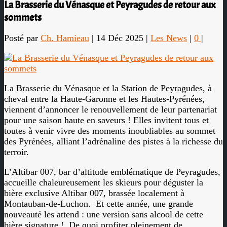
La Brasserie du Vénasque et Peyragudes de retour aux
sommets
Posté par
Ch. Hamieau
|
14 Déc 2025
|
Les News
|
0
|
La Brasserie du Vénasque et la Station de Peyragudes, à
cheval entre la Haute-Garonne et les Hautes-Pyrénées,
viennent d’annoncer le renouvellement de leur partenariat
pour une saison haute en saveurs ! Elles invitent tous et
toutes à venir vivre des moments inoubliables au sommet
des Pyrénées, alliant l’adrénaline des pistes à la richesse du
terroir.
L’Altibar 007, bar d’altitude emblématique de Peyragudes,
accueille chaleureusement les skieurs pour déguster la
bière exclusive Altibar 007, brassée localement à
Montauban-de-Luchon.
Et cette année, une grande
nouveauté les attend : une version sans alcool de cette
bière signature !
De quoi profiter pleinement de