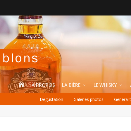

À PROPOS
LA BIÈRE
LE WHISKY
Dégustation
Galeries photos
Générali