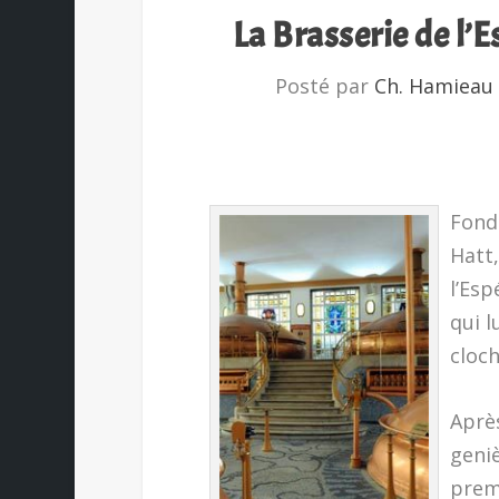
La Brasserie de l’
Posté par
Ch. Hamieau
Fond
Hatt,
l’Esp
qui l
cloch
Après
geniè
premi