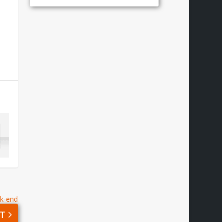
ek-end
T