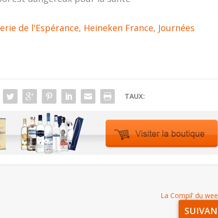
erie de l'Espérance
,
Heineken France
,
Journées
TAUX:
La Compil’ du we
SUIVAN