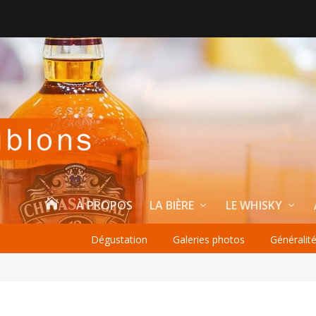

À PROPOS
LA BIÈRE
LE WHISKY
Dégustation
Galeries photos
Généralit