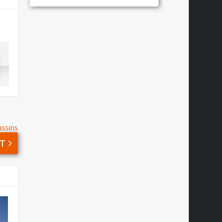
assins
T