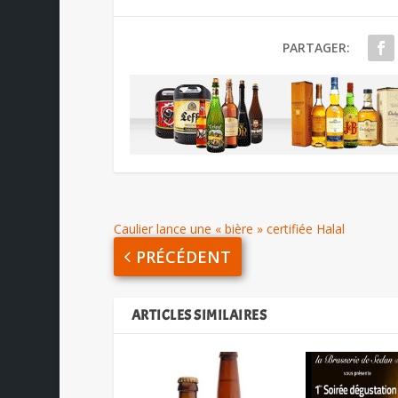
PARTAGER:
Caulier lance une « bière » certifiée Halal
PRÉCÉDENT
ARTICLES SIMILAIRES