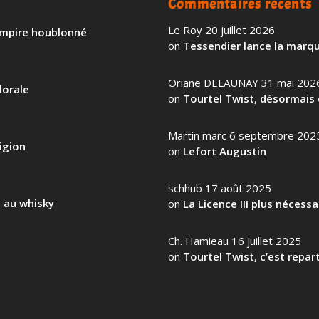
Commentaires récents
Le Roy
20 juillet 2026
 empire houblonné
on
Tessendier lance la marqu
Oriane DELAUNAY
31 mai 202
lorale
on
Tourtel Twist, désormais 
Martin marc
6 septembre 202
igion
on
Lefort Augustin
schhub
17 août 2025
l au whisky
on
La Licence III plus nécess
Ch. Hamieau
16 juillet 2025
on
Tourtel Twist, c’est repart