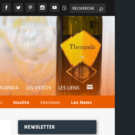
~

AGENDA
LES VIDÉOS
LES LIENS
és
Insolite
Interviews
Les News
NEWSLETTER