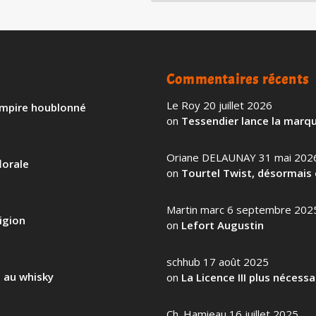
Commentaires récents
Le Roy
20 juillet 2026
 empire houblonné
on
Tessendier lance la marqu
Oriane DELAUNAY
31 mai 202
lorale
on
Tourtel Twist, désormais 
Martin marc
6 septembre 202
igion
on
Lefort Augustin
schhub
17 août 2025
l au whisky
on
La Licence III plus nécess
Ch. Hamieau
16 juillet 2025