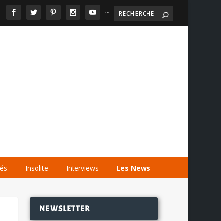
~

AGENDA
LES VIDÉOS
LES LIENS
tés
Insolite
Interviews
Les News
NEWSLETTER