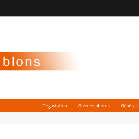

À PROPOS
LA BIÈRE
LE WHISKY
Dégustation
Galeries photos
Générali