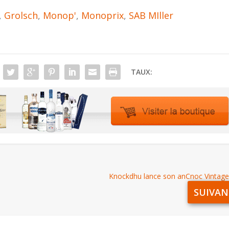
,
Grolsch
,
Monop'
,
Monoprix
,
SAB MIller
TAUX:
Knockdhu lance son anCnoc Vintag
SUIVAN