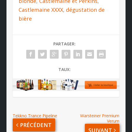
blonde
,
Castlemaine et Perkins
,
Castlemaine XXXX
,
dégustation de
bière
PARTAGER:
TAUX:
Tekkno Trance Pipeline
Warsteiner Premium
Verum
PRÉCÉDENT
SUIVANT