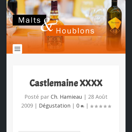
Castlemaine XXXX
Posté par
Ch. Hamieau
|
28 Août
2009
|
Dégustation
|
0
|