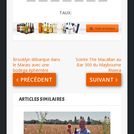
TAUX:
Brooklyn débarque dans
Soirée The Macallan au
le Marais avec une
Bar 300 du Maybourne
bodega éphémère
Riviera
PRÉCÉDENT
SUIVANT
ARTICLES SIMILAIRES