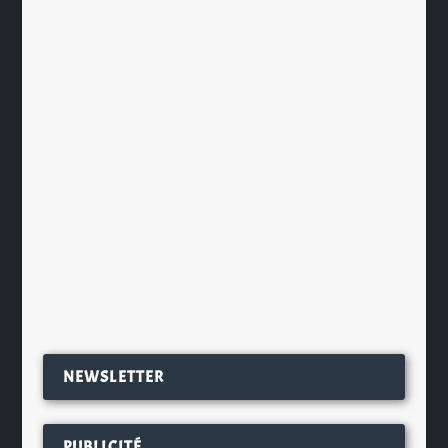
GDP, quand Les Grandes Distilleries
Peureux se mettent au whisky
par
Ch. Hamieau
|
Mar 9, 2025
|
Les News
|
0
|
Les Grandes Distilleries Peureux,
basées à Fougerolles-Saint-Valbert
en Haute-Saône,...
EN SAVOIR PLUS
NEWSLETTER
PUBLICITÉ