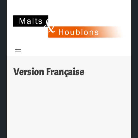
Version Française
Blavier 2006 Version Française Macvin
Cask
par
Ch. Hamieau
|
Fév 21, 2025
|
Dégustation
|
0
|