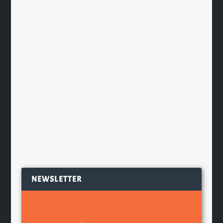
La Maison du Whisky lance sa
collection Version Française avec 5
whiskies
par
Ch. Hamieau
|
Oct 15, 2020
|
Les News
|
0
|
La Maison du Whisky lance la toute
première collection d’embouteillages
indépendants exclusivement...
EN SAVOIR PLUS
NEWSLETTER