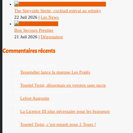
The Speyside Spritz, cocktail estival au whisky
22 Juil 2026
|
Les News
Bon Secours Prestige
21 Juil 2026
|
Dégustation
Commentaires récents
Le Roy
20 juillet 2026
on
Tessendier lance la marque Les Fratés
Oriane DELAUNAY
31 mai 2026
on
Tourtel Twist, désormais en version sans sucre
Martin marc
6 septembre 2025
on
Lefort Augustin
schhub
17 août 2025
on
La Licence III plus nécessaire pour les brasseurs
Ch. Hamieau
16 juillet 2025
on
Tourtel Twist, c’est reparti pour 2 Tours !