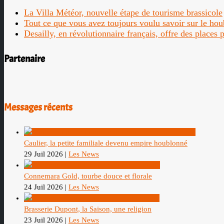
La Villa Météor, nouvelle étape de tourisme brassicole
Tout ce que vous avez toujours voulu savoir sur le ho
Desailly, en révolutionnaire français, offre des places
Partenaire
Messages récents
Caulier, la petite familiale devenu empire houblonné
29 Juil 2026
|
Les News
Connemara Gold, tourbe douce et florale
24 Juil 2026
|
Les News
Brasserie Dupont, la Saison, une religion
23 Juil 2026
|
Les News