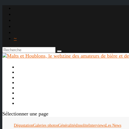
~

À propos
La bière
Le whisky
Agenda
Les vidéos
Les Liens

Sélectionner une page
Dégustation
Galeries photos
Généralités
Insolite
Interviews
Les News