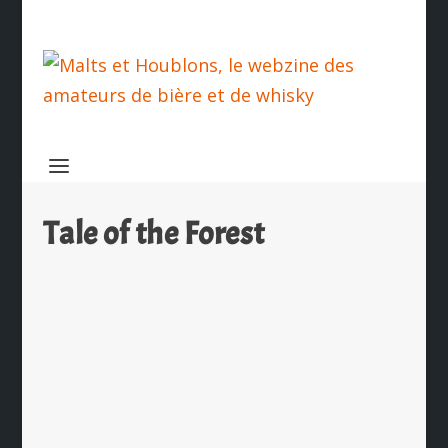
Tale of the Forest
Glenmorangie Tale of the Forest
par
Ch. Hamieau
|
Nov 22, 2022
|
Dégustation
|
0
|
Le Glenmorangie Tale of the Forest
est réalisé par la distillerie écossaise