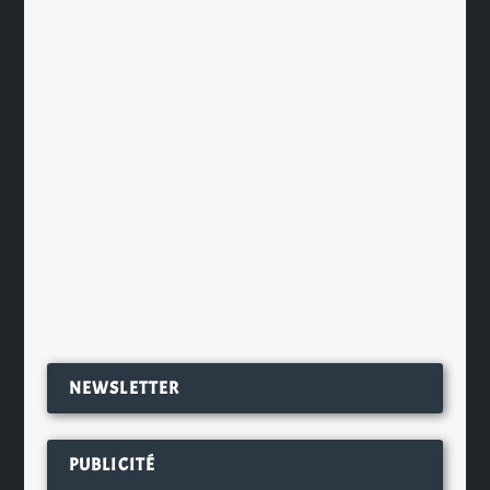
Smokehead en édition limitée: The
Rock Edition
par
Ch. Hamieau
|
Avr 18, 2012
|
Les News
|
0
|
Smokehead, le Single Malt d’Islay
propriété de Ian Macleod Distillers, a
sorti une nouvelle...
EN SAVOIR PLUS
NEWSLETTER
PUBLICITÉ