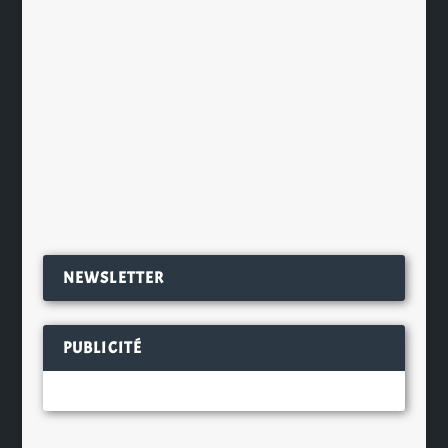
évènement food et bières signé Le
Fooding, le Grand Fritkot Mort
Subite. Ainsi aux Grands Voisins à
Paris, les bières lambics et fritures
de chefs furent ainsi à...
EN SAVOIR PLUS
NEWSLETTER
PUBLICITÉ