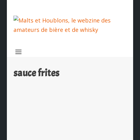
sauce frites
Un coffret Fritkot Mort Subite pour les
fêtes de Noël
par
Ch. Hamieau
|
Nov 7, 2017
|
Les News
|
0
|
Nous l’avions annoncé ici, le 23
octobre dernier s’est tenu un