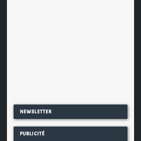
Sabro’s Féérique
par
Ch. Hamieau
|
Jan 23, 2021
|
Dégustation
|
0
|
La Sabro’s Féérique est le fruit d’une
collaboration entre les brasseries
Mélusine (85) et Parisis...
EN SAVOIR PLUS
NEWSLETTER
PUBLICITÉ