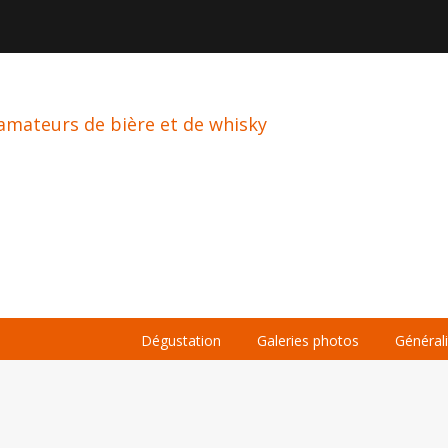

À PROPOS
LA BIÈRE
LE WHISKY
Dégustation
Galeries photos
Général