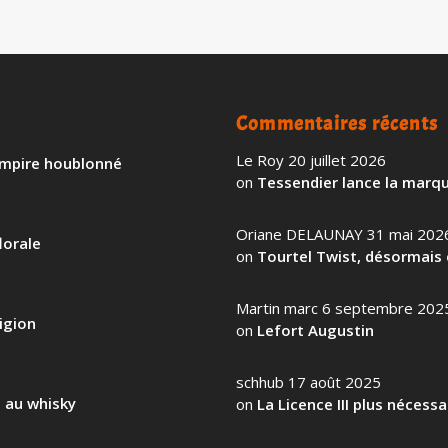
Commentaires récents
Le Roy
20 juillet 2026
 empire houblonné
on
Tessendier lance la marqu
Oriane DELAUNAY
31 mai 202
lorale
on
Tourtel Twist, désormais 
Martin marc
6 septembre 202
igion
on
Lefort Augustin
schhub
17 août 2025
l au whisky
on
La Licence III plus nécess