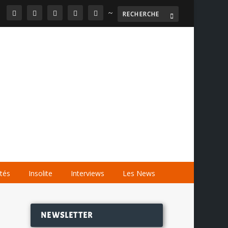
~

AGENDA
LES VIDÉOS
LES LIENS
ités
Insolite
Interviews
Les News
NEWSLETTER