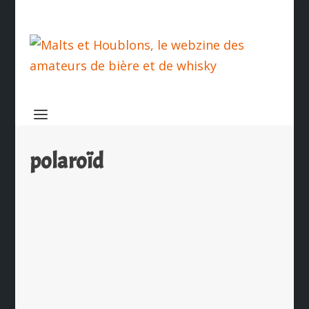
polaroïd
The Macallan Masters of Photography,
une série limitée d’exception
par
Ch. Hamieau
|
Nov 30, 2009
|
Les News
|
0
|
La maison The Macallan est une
habituée des produits d’exception.