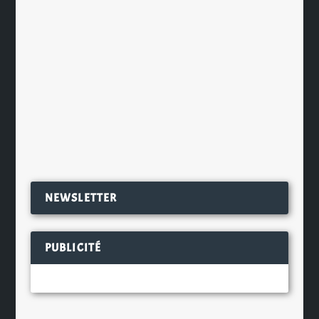
Cette fois ci, la distillerie du manoir
Easter Elchies House a été le cadre
d’un très beau shooting du
photographe de mode écossais
Rankin qui...
EN SAVOIR PLUS
NEWSLETTER
PUBLICITÉ