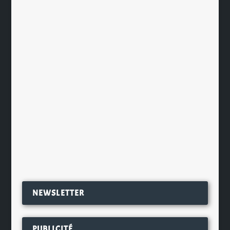
The Macallan s’associe au Chef étoilé
Tom Meyer
par
Ch. Hamieau
|
Sep 4, 2023
|
Les News
|
0
|
The Macallan vient d’annoncer sa
collaboration avec Tom Meyer,
Meilleur Ouvrier de France 2023 et...
EN SAVOIR PLUS
NEWSLETTER
PUBLICITÉ