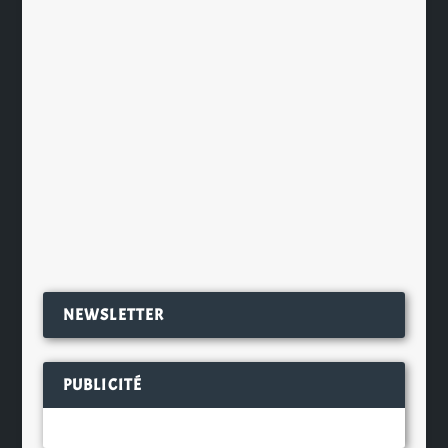
Ghaealch, la dernière nouveauté de
la gamme Single Pot Sill Irish
Whiskey. Dair Ghaelach, qui signifie
« chêne irlandais », est le résultat de
six années de recherche par les
Maîtres...
EN SAVOIR PLUS
NEWSLETTER
PUBLICITÉ